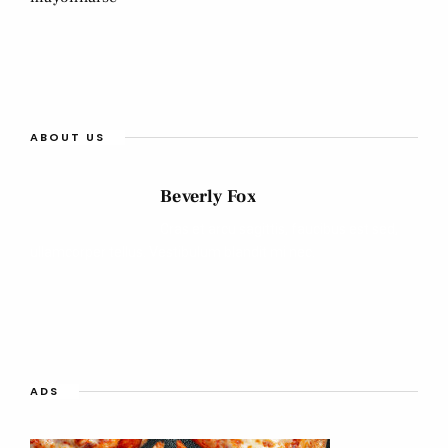
ABOUT US
Beverly Fox
Cras et arcu sagittis, faucibus est sed,
ullamcorper tellus. Vestibulum blandit mi nec.
ADS