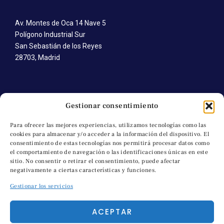
Av. Montes de Oca 14 Nave 5
Polígono Industrial Sur
San Sebastián de los Reyes
28703, Madrid
CONTÁCTANOS
Gestionar consentimiento
T. +34 91 652 41 92
Para ofrecer las mejores experiencias, utilizamos tecnologías como las
cookies para almacenar y/o acceder a la información del dispositivo. El
M. +34 691 745 616
consentimiento de estas tecnologías nos permitirá procesar datos como
C. a.molino@artesanosdelmolino.com
el comportamiento de navegación o las identificaciones únicas en este
sitio. No consentir o retirar el consentimiento, puede afectar
negativamente a ciertas características y funciones.
Gestionar los servicios
TEXTOS LEGALES
ACEPTAR
Política de accesibilidad