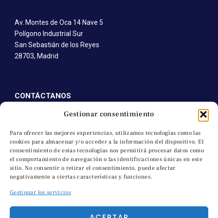
Av. Montes de Oca 14 Nave 5
Polígono Industrial Sur
San Sebastián de los Reyes
28703, Madrid
CONTÁCTANOS
Gestionar consentimiento
T. +34 91 652 41 92
M. +34 691 745 616
Para ofrecer las mejores experiencias, utilizamos tecnologías como las
cookies para almacenar y/o acceder a la información del dispositivo. El
C. a.molino@artesanosdelmolino.com
consentimiento de estas tecnologías nos permitirá procesar datos como
el comportamiento de navegación o las identificaciones únicas en este
sitio. No consentir o retirar el consentimiento, puede afectar
negativamente a ciertas características y funciones.
TEXTOS LEGALES
Gestionar los servicios
Política de accesibilidad
ACEPTAR