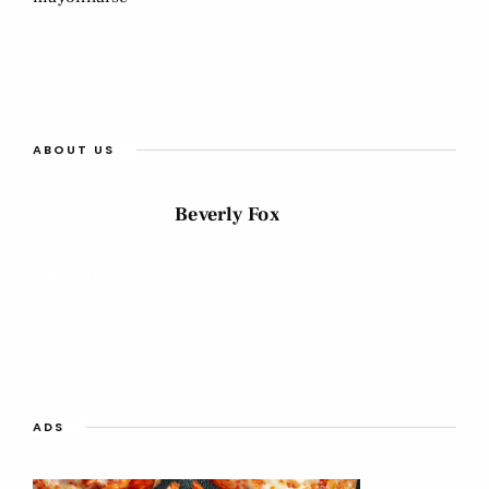
ABOUT US
Beverly Fox
Cras et arcu sagittis, faucibus est sed,
ullamcorper tellus. Vestibulum blandit mi nec.
ADS